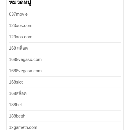
หมวดหมู่
037movie
123xos.com
123xos.com
168 สล็อต
1688vegasx.com
1688vegasx.com
168slot
168สล็อต
188bet
188betth
1xgameth.com