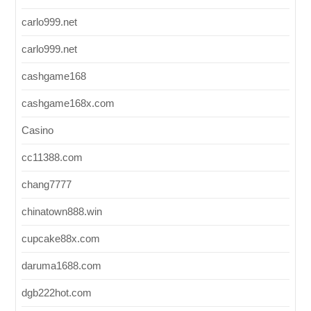
carlo999.net
carlo999.net
cashgame168
cashgame168x.com
Casino
cc11388.com
chang7777
chinatown888.win
cupcake88x.com
daruma1688.com
dgb222hot.com