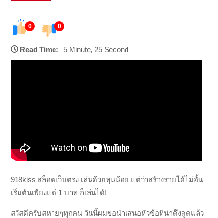
0
0
Read Time:
5 Minute, 25 Second
918kiss สล็อตเว็บตรง เล่นด้วยทุนน้อย แต่ว่าสร้างรายได้ไม่อั้น
เริ่มต้นเพียงแต่ 1 บาท ก็เล่นได้!
สวัสดีครับสหายๆทุกคน วันนี้ผมขอนำเสนอหัวข้อที่น่าดึงดูดแล้ว