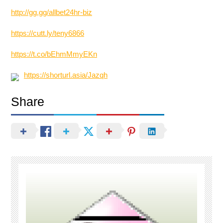
http://gg.gg/allbet24hr-biz
https://cutt.ly/teny6866
https://t.co/bEhmMmyEKn
https://shorturl.asia/Jazqh
Share