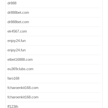
dr888
dr888bet.com
dr888bet.com
ek4567.com
enjoy24.fun
enjoy24.fun
etbet16888.com
eu369clubs.com
faro168
fcharoenkit168.com
fcharoenkit168.com
ff123th