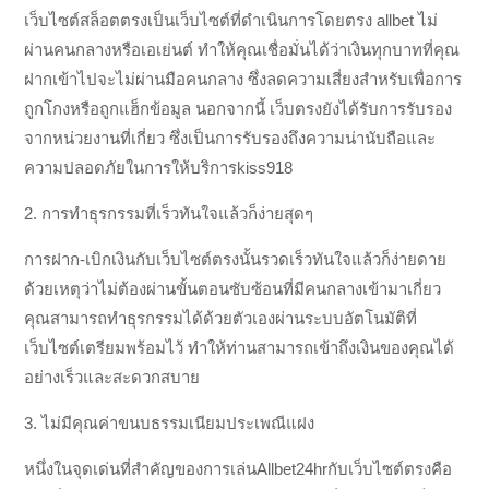
เว็บไซต์สล็อตตรงเป็นเว็บไซต์ที่ดำเนินการโดยตรง allbet ไม่
ผ่านคนกลางหรือเอเย่นต์ ทำให้คุณเชื่อมั่นได้ว่าเงินทุกบาทที่คุณ
ฝากเข้าไปจะไม่ผ่านมือคนกลาง ซึ่งลดความเสี่ยงสำหรับเพื่อการ
ถูกโกงหรือถูกแฮ็กข้อมูล นอกจากนี้ เว็บตรงยังได้รับการรับรอง
จากหน่วยงานที่เกี่ยว ซึ่งเป็นการรับรองถึงความน่านับถือและ
ความปลอดภัยในการให้บริการkiss918
2. การทำธุรกรรมที่เร็วทันใจแล้วก็ง่ายสุดๆ
การฝาก-เบิกเงินกับเว็บไซต์ตรงนั้นรวดเร็วทันใจแล้วก็ง่ายดาย
ด้วยเหตุว่าไม่ต้องผ่านขั้นตอนซับซ้อนที่มีคนกลางเข้ามาเกี่ยว
คุณสามารถทำธุรกรรมได้ด้วยตัวเองผ่านระบบอัตโนมัติที่
เว็บไซต์เตรียมพร้อมไว้ ทำให้ท่านสามารถเข้าถึงเงินของคุณได้
อย่างเร็วและสะดวกสบาย
3. ไม่มีคุณค่าขนบธรรมเนียมประเพณีแฝง
หนึ่งในจุดเด่นที่สำคัญของการเล่นAllbet24hrกับเว็บไซต์ตรงคือ