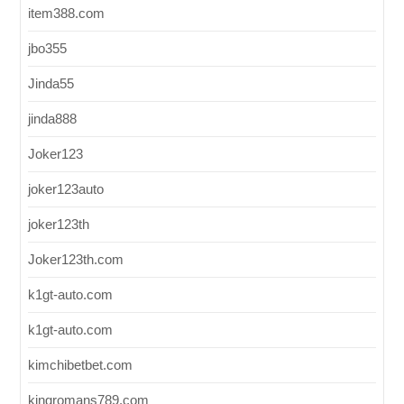
item388.com
jbo355
Jinda55
jinda888
Joker123
joker123auto
joker123th
Joker123th.com
k1gt-auto.com
k1gt-auto.com
kimchibetbet.com
kingromans789.com