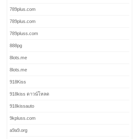
789plus.com
789plus.com
789pluss.com
888pg
8lots.me
8lots.me
918Kiss
918kiss ดาวน์โหลด
918kissauto
9kpluss.com
a9a9.org