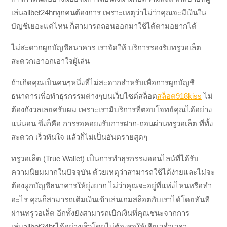
เล่นallbet24hrทุกคนต้องการ เพราะเหตุว่าไม่ว่าคุณจะมีเงินใน
บัญชีเยอะแค่ไหน ก็สามารถถอนออกมาใช้ได้ตามอยากได้
ไม่สะดวกผูกบัญชีธนาคาร เราจัดให้ บริการรองรับทรูวอเล็ต
สะดวกเอาอกเอาใจผู้เล่น
ถ้าเกิดคุณเป็นคนๆหนึ่งที่ไม่สะดวกสำหรับเพื่อการผูกบัญชี
ธนาคารเพื่อทำธุรกรรมต่างๆบนเว็บไซต์สล็อต
สล็อต918kiss
ไม่
ต้องกังวลเลยครับผม เพราะเรามีบริการที่ตอบโจทย์คุณได้อย่าง
แน่นอน ซึ่งก็คือ การรอคอยงรับการฝาก-ถอนผ่านทรูวอเล็ต ที่ทั้ง
สะดวก เร็วทันใจ แล้วก็ไม่เป็นอันตรายสุดๆ
ทรูวอเล็ต (True Wallet) เป็นการทำธุรกรรมออนไลน์ที่ได้รับ
ความนิยมมากในปัจจุบัน ด้วยเหตุว่าสามารถใช้ได้ง่ายและไม่จะ
ต้องผูกบัญชีธนาคารให้ยุ่งยาก ไม่ว่าคุณจะอยู่ที่แห่งไหนหรือทำ
อะไร คุณก็สามารถเติมเงินเข้าเล่นเกมสล็อตกับเราได้โดยทันที
ผ่านทรูวอเล็ต อีกทั้งยังสามารถเบิกเงินที่คุณชนะจากการ
เล่นallbet24hrได้อย่างเร็วโดยไม่ต้องรอให้เสียเวล่ำเวลา