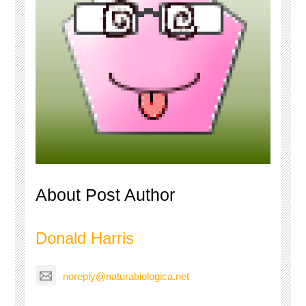
About Post Author
Donald Harris
noreply@naturabiologica.net