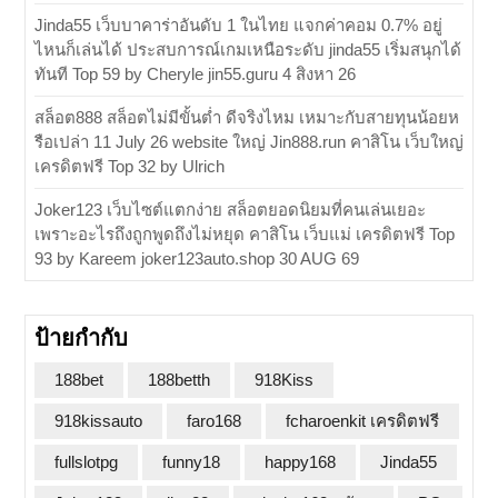
Jinda55 เว็บบาคาร่าอันดับ 1 ในไทย แจกค่าคอม 0.7% อยู่
ไหนก็เล่นได้ ประสบการณ์เกมเหนือระดับ jinda55 เริ่มสนุกได้
ทันที Top 59 by Cheryle jin55.guru 4 สิงหา 26
สล็อต888 สล็อตไม่มีขั้นต่ำ ดีจริงไหม เหมาะกับสายทุนน้อยห
รือเปล่า 11 July 26 website ใหญ่ Jin888.run คาสิโน เว็บใหญ่
เครดิตฟรี Top 32 by Ulrich
Joker123 เว็บไซต์แตกง่าย สล็อตยอดนิยมที่คนเล่นเยอะ
เพราะอะไรถึงถูกพูดถึงไม่หยุด คาสิโน เว็บแม่ เครดิตฟรี Top
93 by Kareem joker123auto.shop 30 AUG 69
ป้ายกำกับ
188bet
188betth
918Kiss
918kissauto
faro168
fcharoenkit เครดิตฟรี
fullslotpg
funny18
happy168
Jinda55