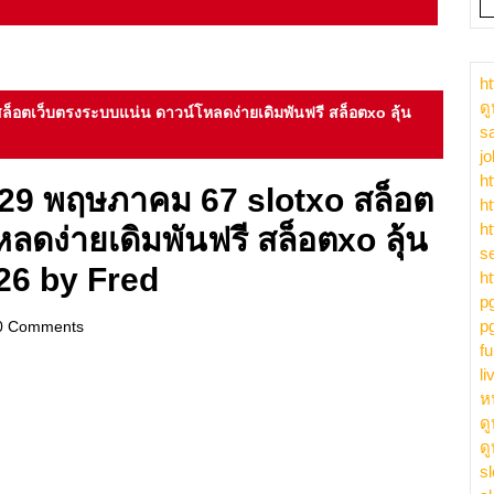
fo
h
ด
็อตเว็บตรงระบบแน่น ดาวน์โหลดง่ายเดิมพันฟรี สล็อตxo ลุ้น
s
j
h
 29 พฤษภาคม 67 slotxo สล็อต
h
h
ดง่ายเดิมพันฟรี สล็อตxo ลุ้น
s
 26 by Fred
ht
pg
p
 Comments
fu
li
ห
ดู
ด
s