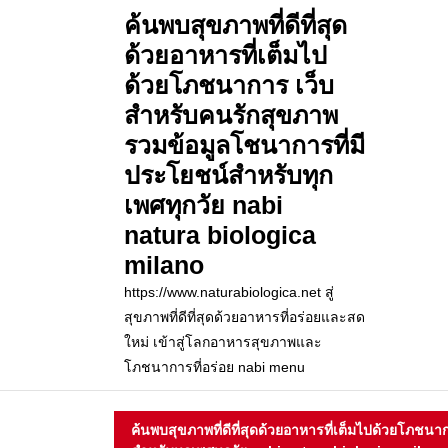
Skip
ค้นพบสุขภาพที่ดีที่สุด
to
ด้วยอาหารที่เต็มไป
content
Skip
ด้วยโภชนาการ เว็บ
to
สำหรับคนรักสุขภาพ
content
รวมข้อมูลโชนาการที่มี
ประโยชน์สำหรับทุก
เพศทุกวัย nabi
natura biologica
milano
https://www.naturabiologica.net สู่
สุขภาพที่ดีที่สุดด้วยอาหารที่อร่อยและสด
ใหม่ เข้าสู่โลกอาหารสุขภาพและ
โภชนาการที่อร่อย nabi menu
ค้นพบสุขภาพที่ดีที่สุดด้วยอาหารที่เต็มไปด้วยโภช