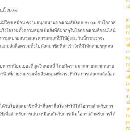
s
ส
นนี้ 200%
j
ม่มีใครเหมือน ความสนุกสนานของเกมส์สล็อต Slotxo กับโอกาส
p
นเริงใจรวมทั้งความสนุกเป็นสิ่งที่ดีมากๆในโลกของเกมส์ออนไลน์
ht
วามสบายสบายและความสนุกที่มีให้ผู้เล่น วันนี้พวกเราจะ
sl
ส
ส์สล็อตรวมทั้งโบนัสสมาชิกที่น่าเร้าใจที่มีให้สหายๆทุกคน
sl
ht
ht
ด้รับความนิยมเยอะที่สุดในตอนนี้ โดยมีความมากมายหลากหลาย
ส
ราฟิกที่สวยงามรวมทั้งเสียงเพลงที่น่าระทึกใจ การเล่นเกมส์สล็อต
ส
p
บ
sl
ส
ด้รับโบนัสสมาชิกที่น่าตื่นตาตื่นใจ ทำให้ได้โอกาสสำหรับการ
ห
ช้เพื่อสำหรับการเล่น เหมือนกันกับการเพิ่มโอกาสสำหรับการได้
ht
pg
ht