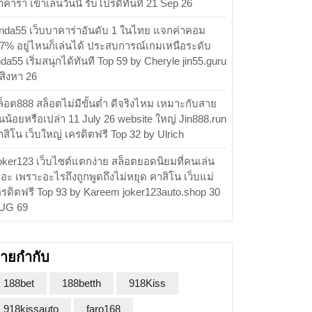
คาร่า เข้าเล่นวันนี้ รับโปรดีทันที 21 Sep 26
inda55 เว็บบาคาร่าอันดับ 1 ในไทย แจกค่าคอม
.7% อยู่ไหนก็เล่นได้ ประสบการณ์เกมเหนือระดับ
nda55 เริ่มสนุกได้ทันที Top 59 by Cheryle jin55.guru
 สิงหา 26
ล็อต888 สล็อตไม่มีขั้นต่ำ ดีจริงไหม เหมาะกับสาย
ุนน้อยหรือเปล่า 11 July 26 website ใหญ่ Jin888.run
าสิโน เว็บใหญ่ เครดิตฟรี Top 32 by Ulrich
oker123 เว็บไซต์แตกง่าย สล็อตยอดนิยมที่คนเล่น
ยอะ เพราะอะไรถึงถูกพูดถึงไม่หยุด คาสิโน เว็บแม่
ครดิตฟรี Top 93 by Kareem joker123auto.shop 30
UG 69
้ายกำกับ
188bet
188betth
918Kiss
918kissauto
faro168