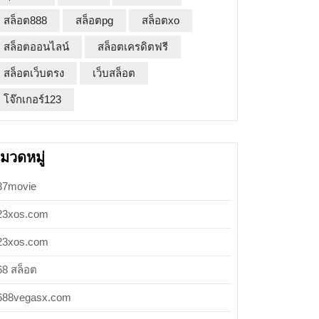
สล็อต888
สล็อตpg
สล็อตxo
สล็อตออนไลน์
สล็อตเครดิตฟรี
สล็อตเว็บตรง
เว็บสล็อต
โจ๊กเกอร์123
มวดหมู่
37movie
23xos.com
23xos.com
68 สล็อต
688vegasx.com