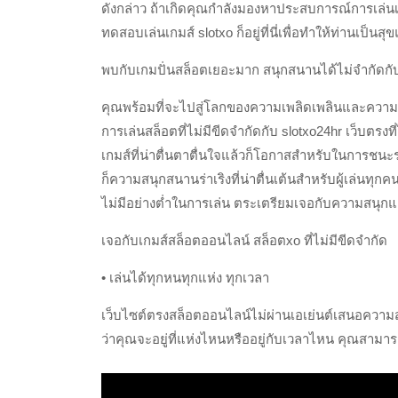
ดังกล่าว ถ้าเกิดคุณกำลังมองหาประสบการณ์การเล่นเกมส
ทดสอบเล่นเกมส์ slotxo ก็อยู่ที่นี่เพื่อทำให้ท่านเป็น
พบกับเกมปั่นสล็อตเยอะมาก สนุกสนานได้ไม่จำกัดกับ ส
คุณพร้อมที่จะไปสู่โลกของความเพลิดเพลินและความต
การเล่นสล็อตที่ไม่มีขีดจำกัดกับ slotxo24hr เว็บตรงท
เกมส์ที่น่าตื่นตาตื่นใจแล้วก็โอกาสสำหรับในกา
ก็ความสนุกสนานร่าเริงที่น่าตื่นเต้นสำหรับผู้เล่นทุกค
ไม่มีอย่างต่ำในการเล่น ตระเตรียมเจอกับความสนุกแล
เจอกับเกมส์สล็อตออนไลน์ สล็อตxo ที่ไม่มีขีดจำกัด
• เล่นได้ทุกหนทุกแห่ง ทุกเวลา
เว็บไซต์ตรงสล็อตออนไลน์ไม่ผ่านเอเย่นต์เสนอความ
ว่าคุณจะอยู่ที่แห่งไหนหรืออยู่กับเวลาไหน คุณสามารถ