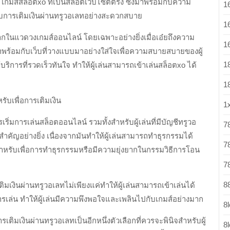
 เกมส์สล็อตxo ที่เป็นสล็อตเว็บไซต์ตรง ซึ่งมาพร้อมกับความ
1
ับการเติมเงินผ่านทรูวอเลทอย่างสะดวกสบาย
1
มากในแวดวงเกมส์ออนไลน์ โดยเฉพาะอย่างยิ่งเมื่อเอ๋ยถึงความ
1
o มาพร้อมกับเว็บที่วางแบบมาอย่างใส่ใจเพื่อความสบายสบายของผู้
1
บริการที่รวดเร็วทันใจ ทำให้ผู้เล่นสามารถเข้าเล่นสล็อตxo ได้
1
บเพื่อการเติมเงิน
1
ริ่มการเล่นสล็อตออนไลน์ รวมทั้งสำหรับผู้เล่นที่มีบัญชีทรูวอ
7
สำคัญอย่างยิ่ง เนื่องจากมันทำให้ผู้เล่นสามารถทำธุรกรรมได้
7
ำหรับเพื่อการทำธุรกรรมหรือมีความยุ่งยากในกรรมวิธีการโอน
7
8
มเงินผ่านทรูวอเลทไม่เพียงแค่ทำให้ผู้เล่นสามารถเข้าเล่นได้
เล่น ทำให้ผู้เล่นมีความพึงพอใจและเพลินไปกับเกมส์อย่างมาก
8
เติมเงินผ่านทรูวอเลทเป็นอีกหนึ่งตัวเลือกที่ควรจะพินิจสำหรับผู้
8