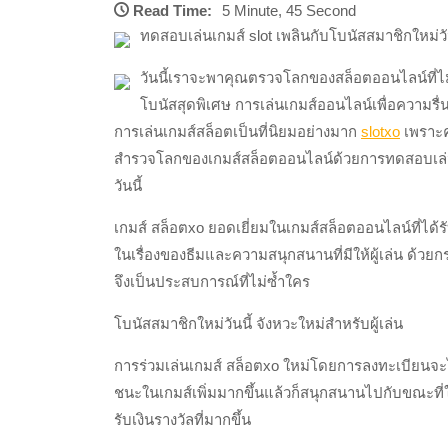
Read Time:
5 Minute, 45 Second
ทดสอบเล่นเกมส์ slot เพลินกับโบนัสสมาชิกใหม่วั
วันนี้เราจะพาคุณตรวจโลกของสล็อตออนไลน์ที่ไ
โบนัสสุดพิเศษ การเล่นเกมส์ออนไลน์เพื่อความรื่
การเล่นเกมส์สล็อตเป็นที่นิยมอย่างมาก
slotxo
เพราะค
สำรวจโลกของเกมส์สล็อตออนไลน์ด้วยการทดสอบเล่นเกม
วันนี้
เกมส์ สล็อตxo ยอดเยี่ยมในเกมส์สล็อตออนไลน์ที่ไ
ในเรื่องของธีมและความสนุกสนานที่มีให้ผู้เล่น ด้วยก
จึงเป็นประสบการณ์ที่ไม่ซ้ำใคร
โบนัสสมาชิกใหม่วันนี้ จังหวะใหม่สำหรับผู้เล่น
การร่วมเล่นเกมส์ สล็อตxo ใหม่โดยการลงทะเบียนจะไ
ชนะในเกมส์เพิ่มมากขึ้นแล้วก็สนุกสนานไปกับขณะที่ใ
รับเงินรางวัลที่มากขึ้น