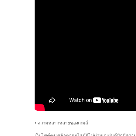
• ความหลากหลายของเกมส์
เว็บไซต์ตรงสล็อตออนไลน์ที่ไม่ผ่านเอเย่นต์มักมีคว