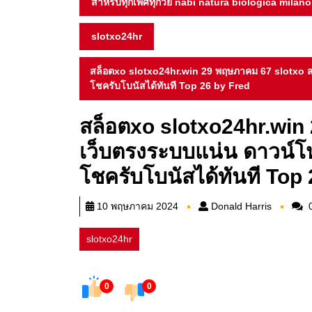
สำหรับทุกเพศทุกวัย nabi natura biologica milano
slotxo24hr
สล็อตxo slotxo24hr.win 29 พฤษภาคม 67 slotxo สล
โชครับโบนัสได้ทันที Top 26 by Fred
สล็อตxo slotxo24hr.win
เว็บตรงระบบแน่น ดาวน์โหล
โชครับโบนัสได้ทันที Top
Donald
10 พฤษภาคม 2024
Donald Harris
0
Harris
slotxo24hr
0
0