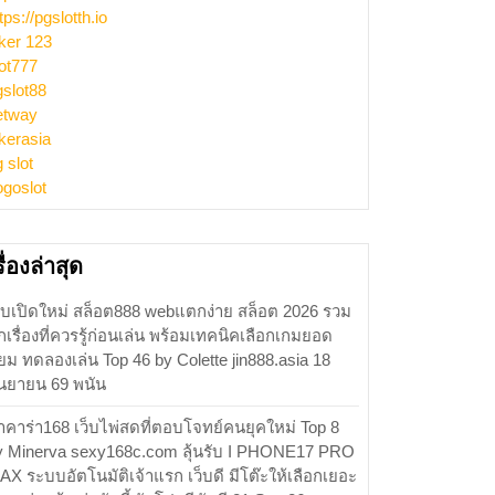
tps://pgslotth.io
oker 123
lot777
gslot88
etway
okerasia
 slot
ogoslot
รื่องล่าสุด
ว็บเปิดใหม่ สล็อต888 webแตกง่าย สล็อต 2026 รวม
กเรื่องที่ควรรู้ก่อนเล่น พร้อมเทคนิคเลือกเกมยอด
ิยม ทดลองเล่น Top 46 by Colette jin888.asia 18
ันยายน 69 พนัน
าคาร่า168 เว็บไพ่สดที่ตอบโจทย์คนยุคใหม่ Top 8
y Minerva sexy168c.com ลุ้นรับ I PHONE17 PRO
AX ระบบอัตโนมัติเจ้าแรก เว็บดี มีโต๊ะให้เลือกเยอะ