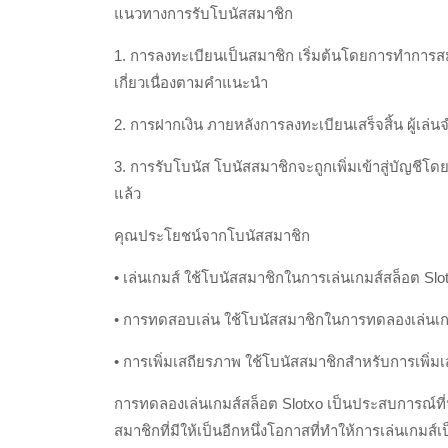
แนวทางการรับโบนัสสมาชิก
1. การลงทะเบียนเป็นสมาชิก เริ่มต้นโดยการทำการสมั
เกี่ยวเนื่องตามคำแนะนำ
2. การฝากเงิน ภายหลังการลงทะเบียนเสร็จสิ้น ผู้เล่นจำ
3. การรับโบนัส โบนัสสมาชิกจะถูกเพิ่มเข้าสู่บัญชี
แล้ว
คุณประโยชน์จากโบนัสสมาชิก
• เล่นเกมส์ ใช้โบนัสสมาชิกในการเล่นเกมส์สล็อต Slot
• การทดสอบเล่น ใช้โบนัสสมาชิกในการทดลองเล่นเกมส
• การเพิ่มเสถียรภาพ ใช้โบนัสสมาชิกสำหรับการเพิ่
การทดลองเล่นเกมส์สล็อต Slotxo เป็นประสบการณ์ที่น
สมาชิกที่มีให้เป็นอีกหนึ่งโอกาสที่ทำให้การเล่นเกมส์