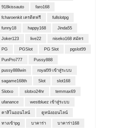
918kissauto
faro168
fcharoenkit เครดิตฟรี
fullslotpg
funny18
happy168
Jinda55
Joker123
live22
niseko168 สมัคร
PG
PGSlot
PG Slot
pgslot99
PunPro777
Pussy888
pussy888win
royal99 เข้าสู่ระบบ
sagame168th
Slot
slot168
Slotxo
slotxo24hr
temmax69
ufanance
westbluez เข้าสู่ระบบ
คาสิโนออนไลน์
ดูหนังออนไลน์
ทางเข้าpg
บาคาร่า
บาคาร่า168