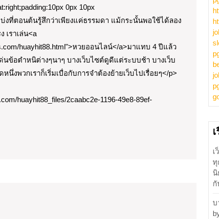
ให้
t:right;padding:10px 0px 10px
ht
่งที่ตอนต้นรู้สึกว่าเพียงแค่ธรรมดา แม้กระนั้นพอใช้ได้ลอง
ทุก
ht
j
ง เราเล่น<a
ยูส
s
ces.com/huayhit88.html">หวยออนไลน์</a>มาแทบ 4 ปีแล้ว
สล็อต
p
เด่นข้อตำหนิต่างๆนาๆ บางเว็บไซต์ดูดีแต่ระบบช้า บางเว็บ
b
เครดิต
ดหนึ่งพวกเราก็เริ่มเบื่อกับการจำต้องย้ายเว็บไปเรื่อยๆ</p>
j
ฟรี
pg
เปิด
g
s.com/huayhit88_files/2caabc2e-1196-49e8-89ef-
ยูส
ใหม่
เ
รับ
เ
สิทธิ์
ทุ
ลุ้น
น
รางวัล
ก
ใหญ่
บ
Top
b