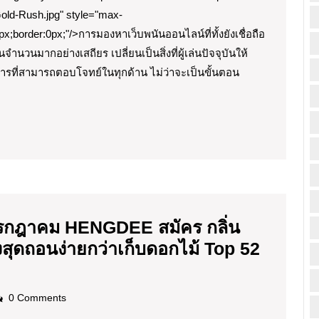
ld-Rush.jpg" style="max-
fizz169
px;border:0px;"/>การมองหาเว็บพนันออนไลน์ที่ทั้งยังเชื่อถือ
หัวค่ำ
นจำนวนมากอย่างเสถียร เปลี่ยนเป็นสิ่งที่ผู้เล่นปัจจุบันให้
ที่
้บริการที่สามารถตอบโจทย์ในทุกด้าน ไม่ว่าจะเป็นขั้นตอน
สวน
หลัง
บ้าน
หัว
เราะ
เบาๆ
ใน
กรกฎาคม HENGDEE สมัคร กลิ่น
แสง
ุดถอนง่ายกว่าเก็บดอกไม้ Top 52
ไฟ
อบอุ่น
ถอน
d
0 Comments