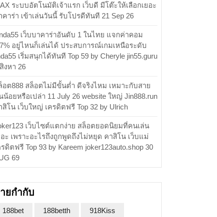
AX ระบบอัตโนมัติเจ้าแรก เว็บดี มีโต๊ะให้เลือกเยอะ
คาร่า เข้าเล่นวันนี้ รับโปรดีทันที 21 Sep 26
inda55 เว็บบาคาร่าอันดับ 1 ในไทย แจกค่าคอม
.7% อยู่ไหนก็เล่นได้ ประสบการณ์เกมเหนือระดับ
nda55 เริ่มสนุกได้ทันที Top 59 by Cheryle jin55.guru
 สิงหา 26
ล็อต888 สล็อตไม่มีขั้นต่ำ ดีจริงไหม เหมาะกับสาย
ุนน้อยหรือเปล่า 11 July 26 website ใหญ่ Jin888.run
าสิโน เว็บใหญ่ เครดิตฟรี Top 32 by Ulrich
oker123 เว็บไซต์แตกง่าย สล็อตยอดนิยมที่คนเล่น
ยอะ เพราะอะไรถึงถูกพูดถึงไม่หยุด คาสิโน เว็บแม่
ครดิตฟรี Top 93 by Kareem joker123auto.shop 30
UG 69
้ายกำกับ
188bet
188betth
918Kiss