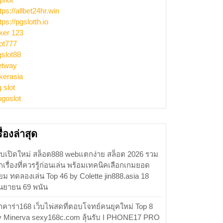
tps://allbet24hr.win
tps://pgslotth.io
oker 123
lot777
gslot88
etway
okerasia
 slot
ogoslot
รื่องล่าสุด
ว็บเปิดใหม่ สล็อต888 webแตกง่าย สล็อต 2026 รวม
กเรื่องที่ควรรู้ก่อนเล่น พร้อมเทคนิคเลือกเกมยอด
ิยม ทดลองเล่น Top 46 by Colette jin888.asia 18
ันยายน 69 พนัน
าคาร่า168 เว็บไพ่สดที่ตอบโจทย์คนยุคใหม่ Top 8
y Minerva sexy168c.com ลุ้นรับ I PHONE17 PRO