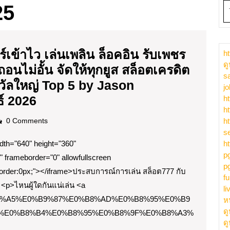
S
25
fo
์เข้าไว เล่นเพลิน ล็อคอิน รับเพชร
h
ด
ถอนไม่อั้น จัดให้ทุกยูส สล็อตเครดิต
s
รางวัลใหญ่ Top 5 by Jason
j
สล็อต777
์ 2026
h
h
สาย
d
0 Comments
h
ปั่น
s
dth="640" height="360"
ถูกใจ
ht
pg
frameborder="0" allowfullscreen
ฟีเจอร์
p
;border:0px;"></iframe>ประสบการณ์การเล่น สล็อต777 กับ
เข้า
fu
 <p>ไหนผู้ใดกันแน่เล่น <a
li
ไว
%E0%B8%A5%E0%B9%87%E0%B8%AD%E0%B8%95%E0%B9
ห
เล่น
ดู
%E0%B8%B4%E0%B8%95%E0%B8%9F%E0%B8%A3%
เพลิน
ด