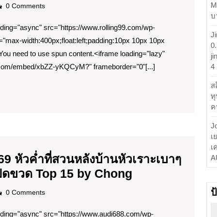
M
d
0 Comments
5
บา
by
ing="async" src="https://www.rolling99.com/wp-
J
Jason
="max-width:400px;float:left;padding:10px 10px 10px
0
punpro777.art
You need to use spun content.<iframe loading="lazy"
ji
10
.com/embed/xbZZ-yKQCyM?" frameborder="0"[...]
4
กุมภาพันธ์
ส
2026
ท
ค
J
เ
เ
9 หัวค่ำที่สวนหลังบ้านหัวเราะเบาๆ
A
fizz169
ปิดขวด Top 15 by Chong
สมัคร
ป
d
0 Comments
15
ding="async" src="https://www.audi688.com/wp-
May