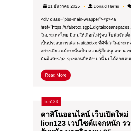
10
ง่าย
Donal
21 ธันวาคม 2025
Donald Harris
ธันวา
Harris
กว่า
<div class="pbs-main-wrapper"><p><a
69
เก็บ
href="https://ufabetxx.sgp1.digitaloceanspaces.
สล็อต
ดอกไม้
ในประเทศไทย มีเกมให้เลือกไม่รู้จบ โบนัสจัดเต็
ยู
Top
เป็นประสบการณ์เล่น ufabetxx ที่ดีที่สุดในประ
ฟ่า
52
อย่างเดียว แม้กระนั้นเป็น ความรู้สึกสนุกสนาน เพลิ
แพลตฟอร์ม
by
มันพิเศษ</p> <p>ตอนปีหลังๆมานี้ ผมได้ลองเล่นเว
แทง
Owen
บอล
Read
Read More
ครบ
More
ทุก
คู่
lion123
แคช
คาสิโนออนไลน์ เว็บเปิดใหม่
แบค
lion123 เวปไซต์แจกหนัก รว
5%