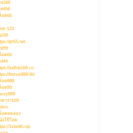
lot168
lot456
ล็อต66
oker 123
g168
tps://jin55.net
ot99
ล็อต66
ot44
tps://judhai168.co
tps://bonus888.life
ล็อต888
ล็อต99
ussy888
าคาร่า168
otxo
ล็อตทดลอง
นังโป๊ไทย
tps://1xbetth.vip
slot