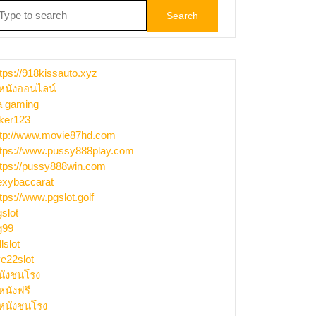
earch
r:
ttps://918kissauto.xyz
ูหนังออนไลน์
a gaming
oker123
ttp://www.movie87hd.com
ttps://www.pussy888play.com
ttps://pussy888win.com
exybaccarat
tps://www.pgslot.golf
slot
g99
llslot
ve22slot
นังชนโรง
หนังฟรี
ูหนังชนโรง