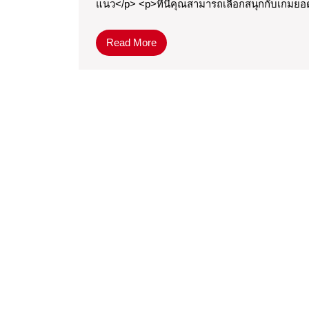
แนว</p> <p>ที่นี่คุณสามารถเลือกสนุกกับเกมยอดฮ
แตก
ดี
Read
Read More
More
อัน
ดับ
ต้นๆ
ฝาก
ไม่มี
ขั้น
ต่ำ
ทุก
ยอด
จ่าย
จริง
ทุก