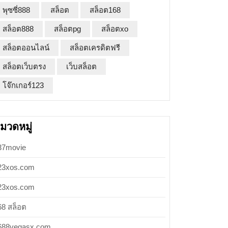
พุซซี่888
สล็อต
สล็อต168
สล็อต888
สล็อตpg
สล็อตxo
สล็อตออนไลน์
สล็อตเครดิตฟรี
สล็อตเว็บตรง
เว็บสล็อต
โจ๊กเกอร์123
มวดหมู่
37movie
23xos.com
23xos.com
68 สล็อต
688vegasx.com