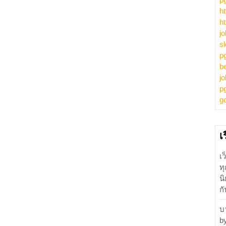
ht
ht
j
s
p
b
j
pg
g
เ
เ
ทุ
น
ก
บ
b