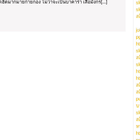
ิตมากมายก่ายกอง ไม่ว่าจะเป็นบาคาร่า เสือมังกร[...]
s
s
ส
j
p
ht
sl
ส
sl
ht
ht
ส
ส
p
บ
sl
ส
ห
ht
pg