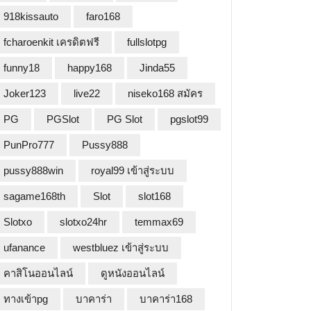
918kissauto
faro168
fcharoenkit เครดิตฟรี
fullslotpg
funny18
happy168
Jinda55
Joker123
live22
niseko168 สมัคร
PG
PGSlot
PG Slot
pgslot99
PunPro777
Pussy888
pussy888win
royal99 เข้าสู่ระบบ
sagame168th
Slot
slot168
Slotxo
slotxo24hr
temmax69
ufanance
westbluez เข้าสู่ระบบ
คาสิโนออนไลน์
ดูหนังออนไลน์
ทางเข้าpg
บาคาร่า
บาคาร่า168