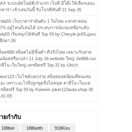
AX ระบบอัตโนมัติเจ้าแรก เว็บดี มีโต๊ะให้เลือกเยอะ
คาร่า เข้าเล่นวันนี้ รับโปรดีทันที 21 Sep 26
inda55 เว็บบาคาร่าอันดับ 1 ในไทย แจกค่าคอม
.7% อยู่ไหนก็เล่นได้ ประสบการณ์เกมเหนือระดับ
nda55 เริ่มสนุกได้ทันที Top 59 by Cheryle jin55.guru
 สิงหา 26
ล็อต888 สล็อตไม่มีขั้นต่ำ ดีจริงไหม เหมาะกับสาย
ุนน้อยหรือเปล่า 11 July 26 website ใหญ่ Jin888.run
าสิโน เว็บใหญ่ เครดิตฟรี Top 32 by Ulrich
oker123 เว็บไซต์แตกง่าย สล็อตยอดนิยมที่คนเล่น
ยอะ เพราะอะไรถึงถูกพูดถึงไม่หยุด คาสิโน เว็บแม่
ครดิตฟรี Top 93 by Kareem joker123auto.shop 30
UG 69
้ายกำกับ
188bet
188betth
918Kiss