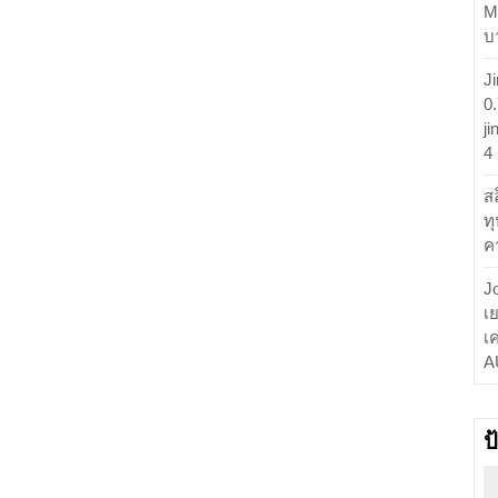
M
บา
J
0
ji
4
ส
ท
ค
J
เ
เ
A
ป