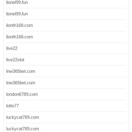
lionel99.fun
lionel99.fun
lionth168.com
lionth168.com
live22
live22slot
lnw365bet.com
lnw365bet.com
london6789.com
lotto77
luckycat789.com
luckycat789.com