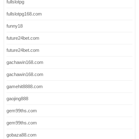
fullslotpg
fullslotpg168.com
funny18
future24bet.com
future24bet.com
gachawin168.com
gachawin168.com
gamehit8888.com
gaojing888
gem99ths.com
gem99ths.com
gobaza88.com