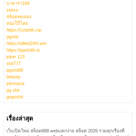
บาคาร่า168
slotxo
สล็อตทดลอง
หนังโป๊ไทย
https://1xbetth.vip
pgslot
https://allbet24hr.win
https://pgslotth.io
joker 123
slot777
pgslot88
betway
jokerasia
pg slot
gogoslot
เรื่องล่าสุด
เว็บเปิดใหม่ สล็อต888 webแตกง่าย สล็อต 2026 รวมทุกเรื่องที่