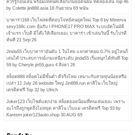
ควรรู้ก่อนเล่น พร้อมเทคนิคเลือกเกมยอดนิยม ทดลองเล่น Top 46
by Colette jin888.asia 18 กันยายน 69 พนัน
บาคาร่า168 เว็บไพ่สดที่ตอบโจทย์คนยุคใหม่ Top 8 by Minerva
sexy168c.com ลุ้นรับ I PHONE17 PRO MAX ระบบอัตโนมัติ
เจ้าแรก เว็บดี มีโต๊ะให้เลือกเยอะ บาคาร่า เข้าเล่นวันนี้ รับโปรดี
ทันที 21 Sep 26
Jinda55 เว็บบาคาร่าอันดับ 1 ในไทย แจกค่าคอม 0.7% อยู่ไหนก็
เล่นได้ ประสบการณ์เกมเหนือระดับ jinda55 เริ่มสนุกได้ทันที Top
59 by Cheryle jin55.guru 4 สิงหา 26
สล็อต888 สล็อตไม่มีขั้นต่ำ ดีจริงไหม เหมาะกับสายทุนน้อยหรือ
เปล่า 11 July 26 website ใหญ่ Jin888.run คาสิโน เว็บใหญ่
เครดิตฟรี Top 32 by Ulrich
Joker123 เว็บไซต์แตกง่าย สล็อตยอดนิยมที่คนเล่นเยอะ เพราะ
อะไรถึงถูกพูดถึงไม่หยุด คาสิโน เว็บแม่ เครดิตฟรี Top 93 by
Kareem joker123auto.shop 30 AUG 69