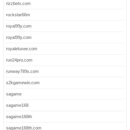
rizzbetx.com
rockstar66m
royal99y.com
royal99y.com
royaleluxee.com
run24pro.com
runway789s.com
s2kgamewin.com
sagame
sagame168
sagame168th
sagame168th.com