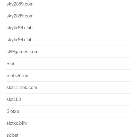
sky2899.com
sky2899.com
skylix99.club
skylix99.club
sl99games.com
Slot
Slot Online
slot1111ok.com
slot168
Slotxo
slotxo24hr
soibet