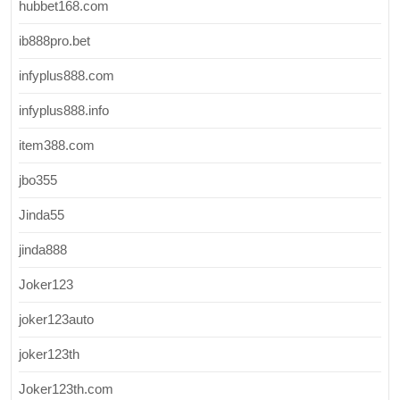
hubbet168.com
ib888pro.bet
infyplus888.com
infyplus888.info
item388.com
jbo355
Jinda55
jinda888
Joker123
joker123auto
joker123th
Joker123th.com