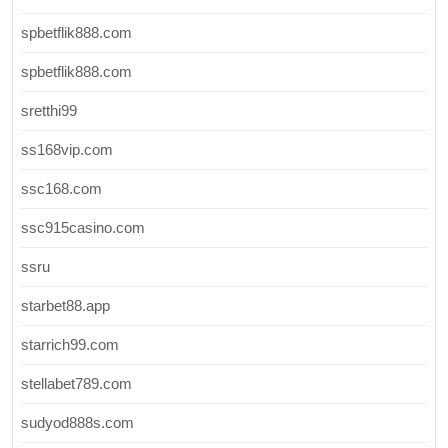
spbetflik888.com
spbetflik888.com
sretthi99
ss168vip.com
ssc168.com
ssc915casino.com
ssru
starbet88.app
starrich99.com
stellabet789.com
sudyod888s.com