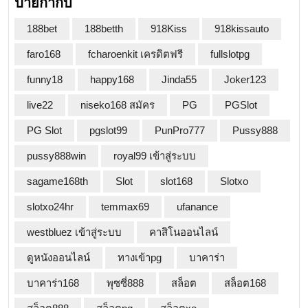
ป้ายกำกับ
188bet
188betth
918Kiss
918kissauto
faro168
fcharoenkit เครดิตฟรี
fullslotpg
funny18
happy168
Jinda55
Joker123
live22
niseko168 สมัคร
PG
PGSlot
PG Slot
pgslot99
PunPro777
Pussy888
pussy888win
royal99 เข้าสู่ระบบ
sagame168th
Slot
slot168
Slotxo
slotxo24hr
temmax69
ufanance
westbluez เข้าสู่ระบบ
คาสิโนออนไลน์
ดูหนังออนไลน์
ทางเข้าpg
บาคาร่า
บาคาร่า168
พุซซี่888
สล็อต
สล็อต168