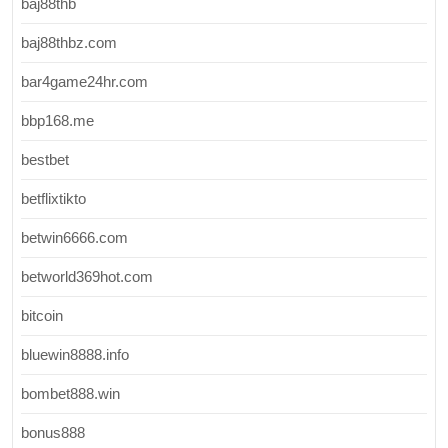
baj88thb
baj88thbz.com
bar4game24hr.com
bbp168.me
bestbet
betflixtikto
betwin6666.com
betworld369hot.com
bitcoin
bluewin8888.info
bombet888.win
bonus888