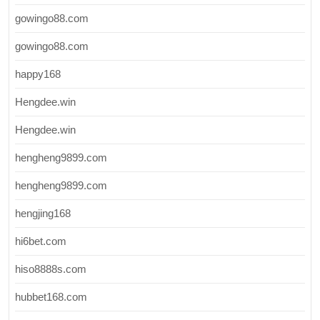
gowingo88.com
gowingo88.com
happy168
Hengdee.win
Hengdee.win
hengheng9899.com
hengheng9899.com
hengjing168
hi6bet.com
hiso8888s.com
hubbet168.com