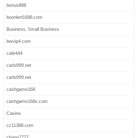
bonus888
boonlert1688.com
Business, Small Business
bwvip4.com
cafe444
carlo999.net
carlo999.net
cashgame168
cashgame168x.com
Casino
cc11388.com
chang7777