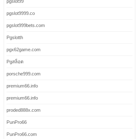
pgslot99
pgslot9999.co
pgslot999bets.com
Pgslotth
pgx62game.com
Pgสล็อต
porsche999.com
premium66.info
premium66.info
proded888x.com
PunPro66
PunPro66.com