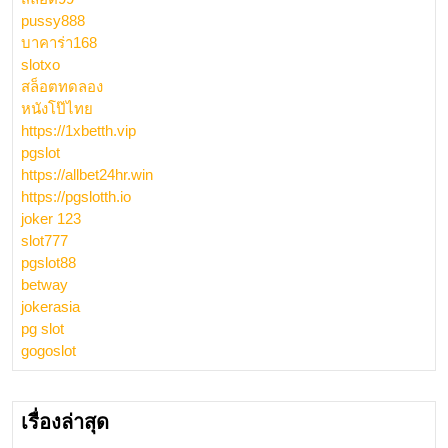
pussy888
บาคาร่า168
slotxo
สล็อตทดลอง
หนังโป๊ไทย
https://1xbetth.vip
pgslot
https://allbet24hr.win
https://pgslotth.io
joker 123
slot777
pgslot88
betway
jokerasia
pg slot
gogoslot
เรื่องล่าสุด