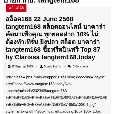
ป้ายกำกับ:
tangtem168
สล็อต168
สล็อต168 22 June 2568
tangtem168 สล็อตออนไลน์ บาคาร่า
คัดมาเพื่อคุณ ทุกยอดฝาก 10% ไม่
ต้องทำเทิร์น ยิงปลา สล็อต บาคาร่า
tangtem168 ซื้อฟรีสปินฟรี Top 87
สล็อต
by Clarissa tangtem168.today
22
Donald
25 มิถุนายน 2025
Donald Harris
0 Comments
June
Harris
<div class="pbs-main-wrapper"><p><img decoding="async"
2568
src="https://www.tangtem168.today/wp-
tangt
content/uploads/2023/09/tangtem168-
สล็อต
%E0%B9%80%E0%B8%A7%E0%B9%87%E0%B8%9A%E0
ออนไล
%B8%95%E0%B8%A3%E0%B8%87-950x1280-1.jpg"
บา
style="max-width:420px;float:left;padding:10px 10px 10px