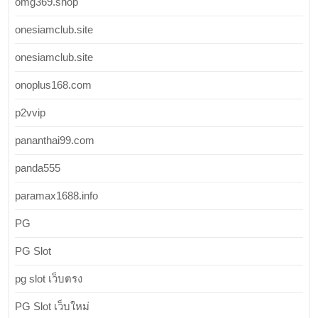
omg369.shop
onesiamclub.site
onesiamclub.site
onoplus168.com
p2vvip
pananthai99.com
panda555
paramax1688.info
PG
PG Slot
pg slot เว็บตรง
PG Slot เว็บใหม่