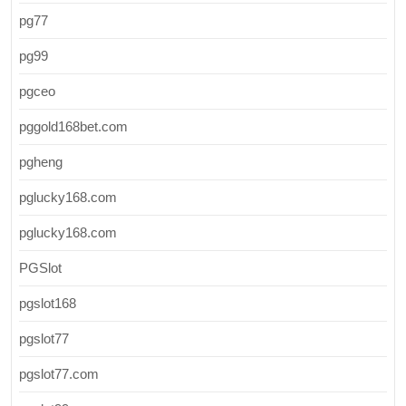
pg77
pg99
pgceo
pggold168bet.com
pgheng
pglucky168.com
pglucky168.com
PGSlot
pgslot168
pgslot77
pgslot77.com