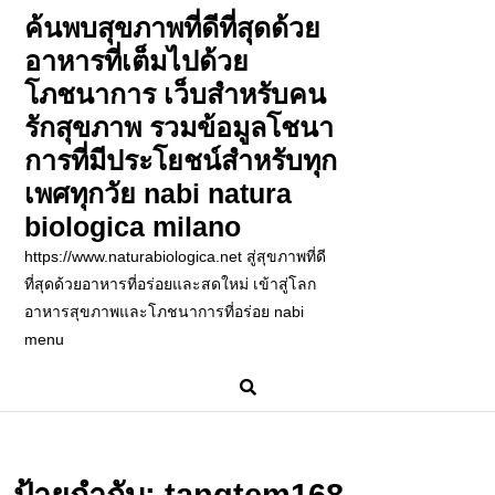
Skip
ค้นพบสุขภาพที่ดีที่สุดด้วย
to
อาหารที่เต็มไปด้วย
content
Skip
โภชนาการ เว็บสำหรับคน
to
รักสุขภาพ รวมข้อมูลโชนา
content
การที่มีประโยชน์สำหรับทุก
เพศทุกวัย nabi natura
biologica milano
https://www.naturabiologica.net สู่สุขภาพที่ดี
ที่สุดด้วยอาหารที่อร่อยและสดใหม่ เข้าสู่โลก
อาหารสุขภาพและโภชนาการที่อร่อย nabi
menu