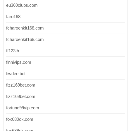
eu369clubs.com
faro168
fcharoenkit168.com
fcharoenkit168.com
ff123th
finnivips.com
fiwdee.bet
fizz169bet.com
fizz169bet.com
fortune99vip.com
fox689ok.com
fox689ok.com