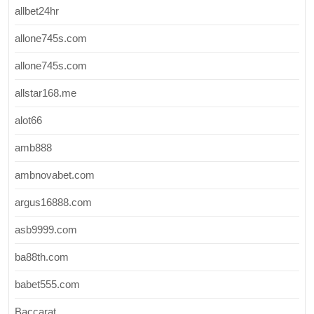
allbet24hr
allone745s.com
allone745s.com
allstar168.me
alot66
amb888
ambnovabet.com
argus16888.com
asb9999.com
ba88th.com
babet555.com
Baccarat