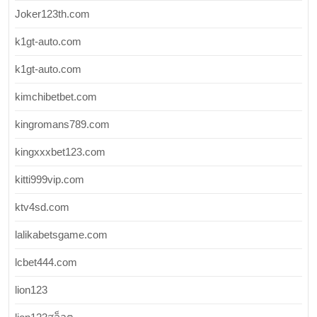
Joker123th.com
k1gt-auto.com
k1gt-auto.com
kimchibetbet.com
kingromans789.com
kingxxxbet123.com
kitti999vip.com
ktv4sd.com
lalikabetsgame.com
lcbet444.com
lion123