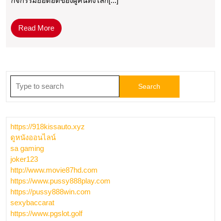
กิจกรรมยอดฮิตของผู้คนทั้งโลก[...]
ปลา
สล็อต
Read
Read More
บา
More
คา
ร่า
tangt
Search
for:
ซื้อ
ฟรีส
ปิน
https://918kissauto.xyz
ดูหนังออนไลน์
ฟรี
sa gaming
Top
joker123
87
http://www.movie87hd.com
https://www.pussy888play.com
by
https://pussy888win.com
Claris
sexybaccarat
tangt
https://www.pgslot.golf