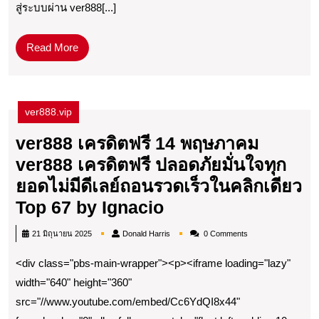
บ่อย
สู่ระบบผ่าน ver888[...]
จริง
Read
Read More
เกม
More
คา
สิ
ver888.vip
โน
สด
ver888 เครดิตฟรี 14 พฤษภาคม
ครบ
ver888 เครดิตฟรี ปลอดภัยมั่นใจทุก
ทุก
ยอดไม่มีดีเลย์ถอนรวดเร็วในคลิกเดียว
แนว
ver888
Top 67 by Ignacio
คุ้ม
เครดิต
Donald
21 มิถุนายน 2025
Donald Harris
0 Comments
ค่า
ฟรี
Harris
<div class="pbs-main-wrapper"><p><iframe loading="lazy"
ทุก
14
width="640" height="360"
ครั้ง
พฤษภาคม
src="//www.youtube.com/embed/Cc6YdQI8x44"
ที่
ver888