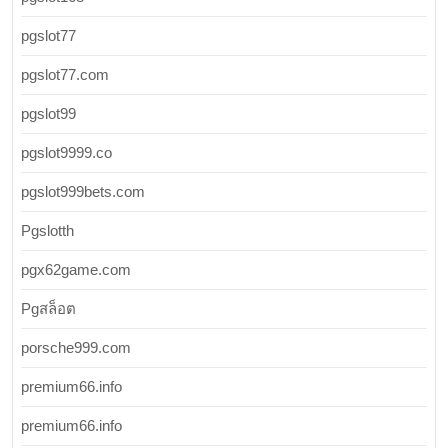
pgslot77
pgslot77.com
pgslot99
pgslot9999.co
pgslot999bets.com
Pgslotth
pgx62game.com
Pgสล็อต
porsche999.com
premium66.info
premium66.info