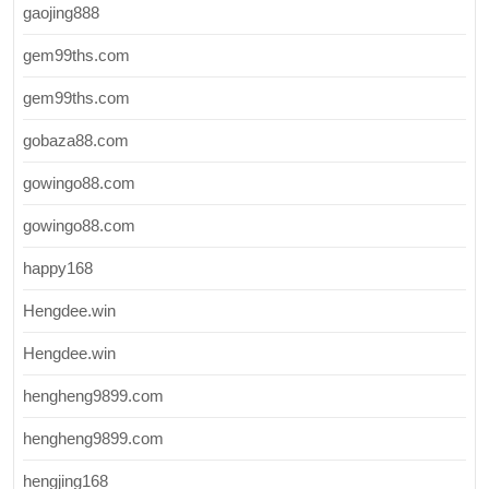
gaojing888
gem99ths.com
gem99ths.com
gobaza88.com
gowingo88.com
gowingo88.com
happy168
Hengdee.win
Hengdee.win
hengheng9899.com
hengheng9899.com
hengjing168