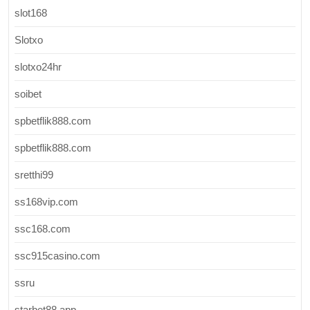
slot168
Slotxo
slotxo24hr
soibet
spbetflik888.com
spbetflik888.com
sretthi99
ss168vip.com
ssc168.com
ssc915casino.com
ssru
starbet88.app