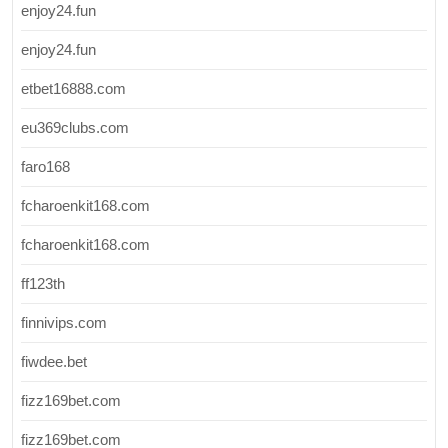
enjoy24.fun
enjoy24.fun
etbet16888.com
eu369clubs.com
faro168
fcharoenkit168.com
fcharoenkit168.com
ff123th
finnivips.com
fiwdee.bet
fizz169bet.com
fizz169bet.com