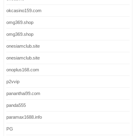
okcasino159.com
omg369.shop
omg369.shop
onesiamclub.site
onesiamclub.site
onoplus168.com
p2vvip
pananthai99.com
panda555
paramax1688.info
PG