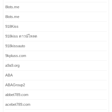
8lots.me
8lots.me
918Kiss
918kiss ดาวน์โหลด
918kissauto
9kpluss.com
a9a9.org
ABA
ABAGroup2
abbet789.com
acebet789.com