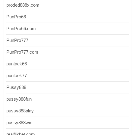
proded888x.com
PunPro66
PunPro66.com
PunPro777
PunPro777.com
puntaek66
puntaek77
Pussy888
pussy888fun
pussy888play
pussy888win
realflikbet.com