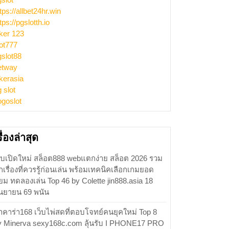
tps://allbet24hr.win
tps://pgslotth.io
oker 123
lot777
gslot88
etway
okerasia
 slot
ogoslot
รื่องล่าสุด
ว็บเปิดใหม่ สล็อต888 webแตกง่าย สล็อต 2026 รวม
กเรื่องที่ควรรู้ก่อนเล่น พร้อมเทคนิคเลือกเกมยอด
ิยม ทดลองเล่น Top 46 by Colette jin888.asia 18
ันยายน 69 พนัน
าคาร่า168 เว็บไพ่สดที่ตอบโจทย์คนยุคใหม่ Top 8
y Minerva sexy168c.com ลุ้นรับ I PHONE17 PRO