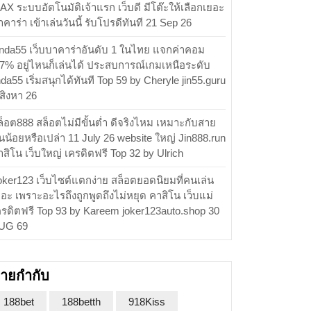
AX ระบบอัตโนมัติเจ้าแรก เว็บดี มีโต๊ะให้เลือกเยอะ
คาร่า เข้าเล่นวันนี้ รับโปรดีทันที 21 Sep 26
inda55 เว็บบาคาร่าอันดับ 1 ในไทย แจกค่าคอม
.7% อยู่ไหนก็เล่นได้ ประสบการณ์เกมเหนือระดับ
nda55 เริ่มสนุกได้ทันที Top 59 by Cheryle jin55.guru
 สิงหา 26
ล็อต888 สล็อตไม่มีขั้นต่ำ ดีจริงไหม เหมาะกับสาย
ุนน้อยหรือเปล่า 11 July 26 website ใหญ่ Jin888.run
าสิโน เว็บใหญ่ เครดิตฟรี Top 32 by Ulrich
oker123 เว็บไซต์แตกง่าย สล็อตยอดนิยมที่คนเล่น
ยอะ เพราะอะไรถึงถูกพูดถึงไม่หยุด คาสิโน เว็บแม่
ครดิตฟรี Top 93 by Kareem joker123auto.shop 30
UG 69
้ายกำกับ
188bet
188betth
918Kiss