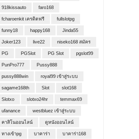
918kissauto
faro168
fcharoenkit เครดิตฟรี
fullslotpg
funny18
happy168
Jinda55
Joker123
live22
niseko168 สมัคร
PG
PGSlot
PG Slot
pgslot99
PunPro777
Pussy888
pussy888win
royal99 เข้าสู่ระบบ
sagame168th
Slot
slot168
Slotxo
slotxo24hr
temmax69
ufanance
westbluez เข้าสู่ระบบ
คาสิโนออนไลน์
ดูหนังออนไลน์
ทางเข้าpg
บาคาร่า
บาคาร่า168