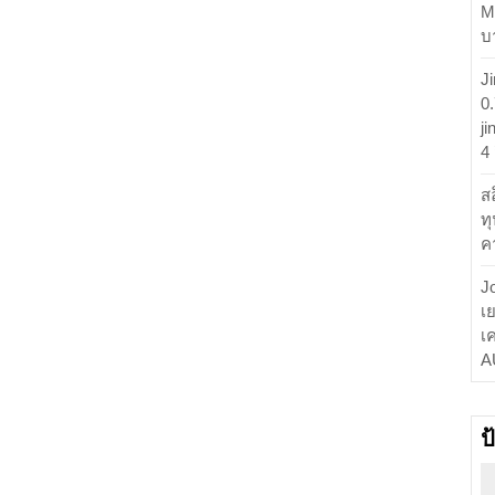
M
บา
J
0
ji
4
ส
ท
ค
J
เ
เ
A
ป