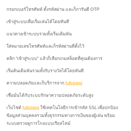
กรอกเบอร์โทรศัพท์ ตั้งรหัสผ่าน และก็การันตี OTP
เข้าสู่ระบบเพื่อเริ่มเล่นได้โดยทันที
แนวทางเข้าระบบรวมทั้งเริ่มเดิมพัน
ใส่หมายเลขโทรศัพท์และก็รหัสผ่านที่ตั้งไว้
คลิก “เข้าสู่ระบบ” แล้วก็เลือกเกมสล็อตที่คุณต้องการ
เริ่มต้นเดิมพันรวมทั้งรับรางวัลได้โดยทันที
ความปลอดภัยและก็บริการจาก
fullslotpg
เชื่อมั่นได้กับระบบรักษาความปลอดภัยระดับสูง
เว็บไซต์
fullslotpg
ใช้เทคโนโลยีการเข้ารหัส SSL เพื่อปกป้อง
ข้อมูลส่วนบุคคลรวมทั้งธุรกรรมทางการเงินของผู้เล่น พร้อม
ระบบตรวจดูการโกงแบบเรียลไทม์