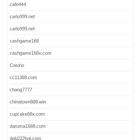
cafe444
carlo999.net
carlo999.net
cashgame168
cashgame168x.com
Casino
cc11388.com
chang7777
chinatown888.win
cupcake88x.com
daruma1688.com
dgb222hot.com