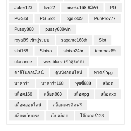
Joker123
live22
niseko168 สมัคร
PG
PGSlot
PG Slot
pgslot99
PunPro777
Pussy888
pussy888win
royal99 เข้าสู่ระบบ
sagame168th
Slot
slot168
Slotxo
slotxo24hr
temmax69
ufanance
westbluez เข้าสู่ระบบ
คาสิโนออนไลน์
ดูหนังออนไลน์
ทางเข้าpg
บาคาร่า
บาคาร่า168
พุซซี่888
สล็อต
สล็อต168
สล็อต888
สล็อตpg
สล็อตxo
สล็อตออนไลน์
สล็อตเครดิตฟรี
สล็อตเว็บตรง
เว็บสล็อต
โจ๊กเกอร์123