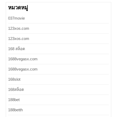
หมวดหมู่
037movie
123xos.com
123xos.com
168 สล็อต
1688vegasx.com
1688vegasx.com
168slot
168สล็อต
188bet
188betth