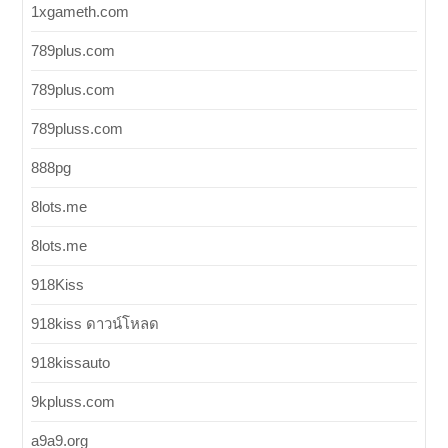
1xgameth.com
789plus.com
789plus.com
789pluss.com
888pg
8lots.me
8lots.me
918Kiss
918kiss ดาวน์โหลด
918kissauto
9kpluss.com
a9a9.org