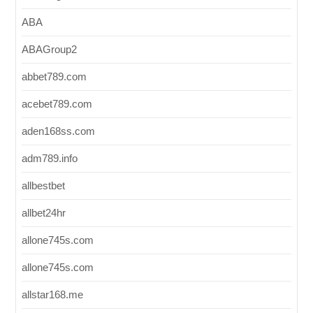
ABA
ABAGroup2
abbet789.com
acebet789.com
aden168ss.com
adm789.info
allbestbet
allbet24hr
allone745s.com
allone745s.com
allstar168.me