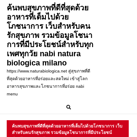
Skip
ค้นพบสุขภาพที่ดีที่สุดด้วย
to
อาหารที่เต็มไปด้วย
content
Skip
โภชนาการ เว็บสำหรับคน
to
รักสุขภาพ รวมข้อมูลโชนา
content
การที่มีประโยชน์สำหรับทุก
เพศทุกวัย nabi natura
biologica milano
https://www.naturabiologica.net สู่สุขภาพที่ดี
ที่สุดด้วยอาหารที่อร่อยและสดใหม่ เข้าสู่โลก
อาหารสุขภาพและโภชนาการที่อร่อย nabi
menu
ค้นพบสุขภาพที่ดีที่สุดด้วยอาหารที่เต็มไปด้วยโภชนาการ เว็บ
สำหรับคนรักสุขภาพ รวมข้อมูลโชนาการที่มีประโยชน์