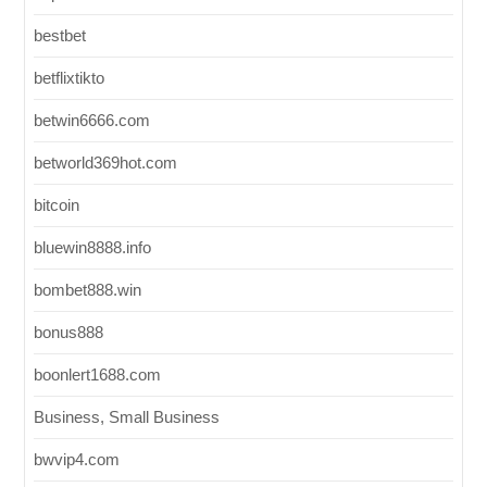
bestbet
betflixtikto
betwin6666.com
betworld369hot.com
bitcoin
bluewin8888.info
bombet888.win
bonus888
boonlert1688.com
Business, Small Business
bwvip4.com