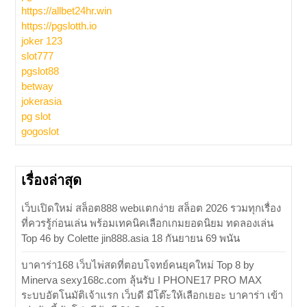
https://allbet24hr.win
https://pgslotth.io
joker 123
slot777
pgslot88
betway
jokerasia
pg slot
gogoslot
เรื่องล่าสุด
เว็บเปิดใหม่ สล็อต888 webแตกง่าย สล็อต 2026 รวมทุกเรื่อง
ที่ควรรู้ก่อนเล่น พร้อมเทคนิคเลือกเกมยอดนิยม ทดลองเล่น
Top 46 by Colette jin888.asia 18 กันยายน 69 พนัน
บาคาร่า168 เว็บไพ่สดที่ตอบโจทย์คนยุคใหม่ Top 8 by
Minerva sexy168c.com ลุ้นรับ I PHONE17 PRO MAX
ระบบอัตโนมัติเจ้าแรก เว็บดี มีโต๊ะให้เลือกเยอะ บาคาร่า เข้า