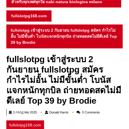
สำหรับทุกเพศทุกวัย nabi natura biologica milano
fullslotpg168.com
fullslotpg เข้าสู่ระบบ 2 กันยายน fullslotpg สมัคร กำไรไม่
อั้น ไม่มีขั้นต่ำ โบนัสแจกหนักทุกบิล ถ่ายทอดสดไม่มีดีเลย์ Top
39 by Brodie
fullslotpg เข้าสู่ระบบ 2
กันยายน fullslotpg สมัคร
กำไรไม่อั้น ไม่มีขั้นต่ำ โบนัส
แจกหนักทุกบิล ถ่ายทอดสดไม่มี
ดีเลย์ Top 39 by Brodie
Donald
3 กรกฎาคม 2025
Donald Harris
0 Comments
Harris
fullslotpg168.com