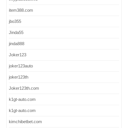
item388.com
jbo355
Jinda55
jinda888
Joker123
joker123auto
joker123th
Joker123th.com
k1gt-auto.com
k1gt-auto.com
kimchibetbet.com