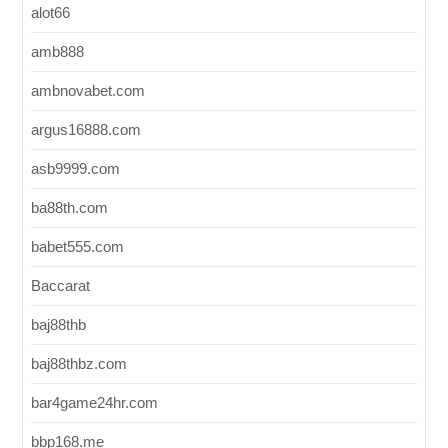
alot66
amb888
ambnovabet.com
argus16888.com
asb9999.com
ba88th.com
babet555.com
Baccarat
baj88thb
baj88thbz.com
bar4game24hr.com
bbp168.me